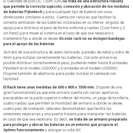
El Gabinete de piso DC 1.63m 32RU
se trata de una estructura robusta
que permite la correcta sujeción, conexión y ubicación de los módulos
de baterías Pylontech
y para cualquier tipo de batería con unas
dimensiones similares a estas. Cuenta con ranuras que facilitan la
correcta ventilación de las baterías instaladas en su interior, ángulos de
apoyo para distribuir el peso de forma uniforme y ruedas (2 con freno y 2
sin freno) para mover el sistema en el caso de que sea necesario o
mantenerlo fijo a donde se desee.
En este rack no se incluyen bandejas
para el apoyo de las baterías.
Se trata de una estructura de acero laminado, paredes de metal y vidrio de
4mm para instalar correctamente las baterías. Con este armario es
posible distribuir correctamente el peso, pudiendo meter hasta 8 unidades
Pylontech en el modelo US3000C y 6 unidades en el modelo US5000C.
Dispone también de aberturas para poder instalar el cableado con
facilidad.
El Rack tiene unas medidas de 600 x 800 x 1500 mm.
Dispone de una
gran funcionalidad ya que este armario cuenta con varias aperturas
pasacables en la parte superior e inferior del mismo, un juego de tornillería,
cuatro ruedas que permiten la movilidad del armario a donde se desee,
cuatro pies de nivelación, laterales desmontables que facilita las
conexiones necesarias y una puerta trasera para manipular las baterías
en caso de que sea necesario. Es decir,
se trata de un armario preparado
para proteger y ubicar las baterías en un entorno que propicie el
óptimo funcionamiento
y alargue su vida útil.