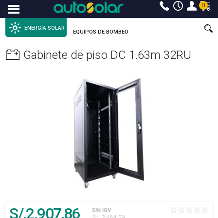
0
Menu
ENERGÍA SOLAR
EQUIPOS DE BOMBEO
Gabinete de piso DC 1.63m 32RU
S/.
2.907
,86
SIN IGV
S/. 2.464,29