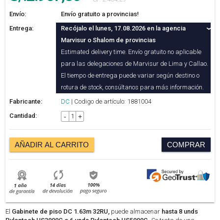
Envío:
Envío gratuito a provincias!
Entrega:
Recójalo el lunes, 17.08.2026 en la agencia
Marvisur o Shalom de provincias
Estimated delivery time. Envío gratuito no aplicable
para las delegaciones de Marvisur de Lima y Callao.
El tiempo de entrega puede variar según destino o
rotura de stock, consúltanos para más información.
Fabricante:
DC
| Codigo de artículo: 1881004
Cantidad:
-
+
AÑADIR AL CARRITO
COMPRAR
El
Gabinete de piso DC 1.63m 32RU,
puede almacenar
hasta 8 unds