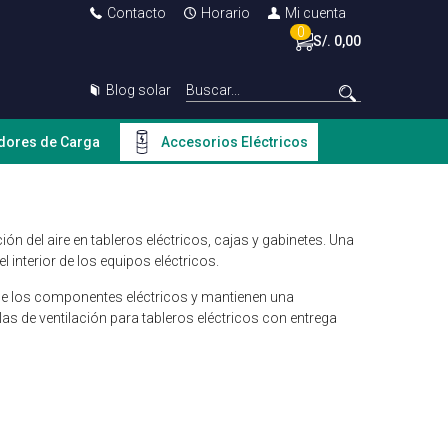
Contacto
Horario
Mi cuenta
0
S/. 0,00
Blog solar
dores de Carga
Accesorios Eléctricos
ón del aire en tableros eléctricos, cajas y gabinetes. Una
 interior de los equipos eléctricos.
il de los componentes eléctricos y mantienen una
las de ventilación para tableros eléctricos con entrega