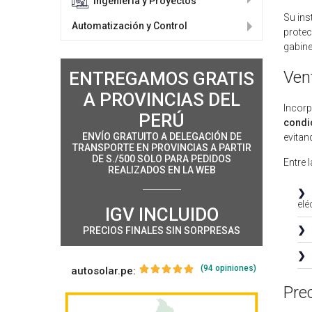
Ingeniería y Proyectos
Su ins
Automatización y Control
protec
gabine
Vent
ENTREGAMOS GRATIS
A PROVINCIAS DEL
Incorp
PERÚ
condi
ENVÍO GRATUITO A DELEGACIÓN DE
evitan
TRANSPORTE EN PROVINCIAS A PARTIR
DE S./500 SOLO PARA PEDIDOS
Entre 
REALIZADOS EN LA WEB
❯
elé
IGV INCLUIDO
❯
PRECIOS FINALES SIN SORPRESAS
❯
(94 opiniones)
autosolar.pe:
Prec