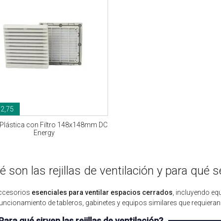
32,75
a Plástica con Filtro 148x148mm DC
Energy
 son las rejillas de ventilación y para qué s
ccesorios
esenciales para ventilar espacios cerrados
, incluyendo eq
uncionamiento de tableros, gabinetes y equipos similares que requieran u
Para qué sirven las rejillas de ventilación?