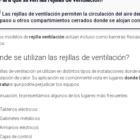
Las rejillas de ventilación permiten la circulación del aire d
 paso u otros compartimientos cerrados donde se alojan com
os modelos de
rejilla ventilación
actúan incluso como barreras físicas 
os.
de se utilizan las rejillas de ventilación?
illas de ventilación se utilizan en distintos tipos de instalaciones
donde es
ación de calor. Su aplicación es comúnmente vista en lugares
donde l
ratur
a que podría perjudicar los equipos.
inuación, te presentamos algunos de los lugares más frecuentes.
Tableros eléctricos
Gabinetes metálicos
Armarios eléctricos
Cajas de control