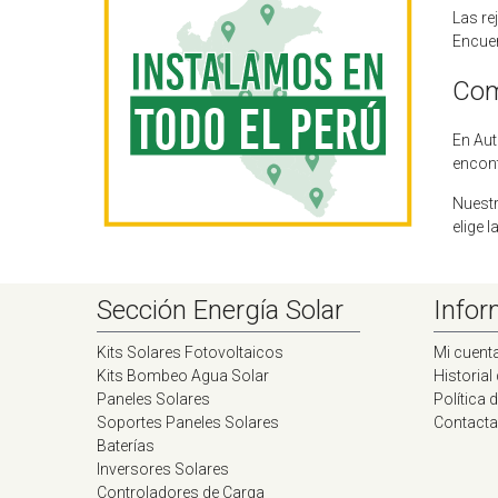
Las re
Encuen
Comp
En Aut
encont
Nuestr
elige 
Sección Energía Solar
Infor
Kits Solares Fotovoltaicos
Mi cuent
Kits Bombeo Agua Solar
Historial
Paneles Solares
Política 
Soportes Paneles Solares
Contacta
Baterías
Inversores Solares
Controladores de Carga