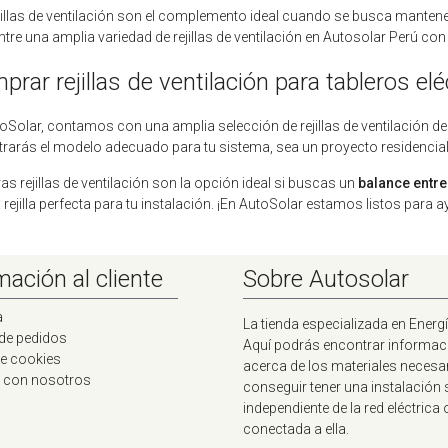
jillas de ventilación son el complemento ideal cuando se busca mantener v
tre una amplia variedad de rejillas de ventilación en Autosolar Perú co
rar rejillas de ventilación para tableros elé
oSolar, contamos con una amplia selección de rejillas de ventilación de
rarás el modelo adecuado para tu sistema, sea un proyecto residencial,
as rejillas de ventilación son la opción ideal si buscas un
balance entre
la rejilla perfecta para tu instalación. ¡En AutoSolar estamos listos para a
mación al cliente
Sobre Autosolar
a
La tienda especializada en Energí
 de pedidos
Aquí podrás encontrar informac
de cookies
acerca de los materiales necesa
 con nosotros
conseguir tener una instalación 
independiente de la red eléctrica 
conectada a ella.