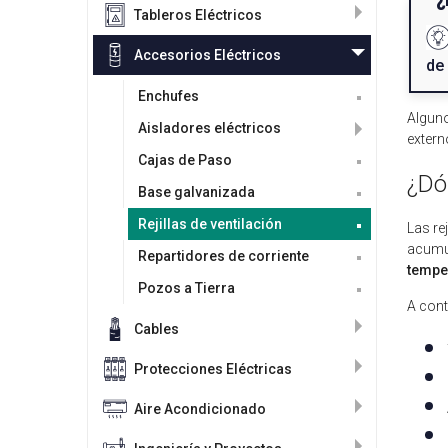
Tableros Eléctricos
Accesorios Eléctricos
de
Enchufes
Algun
Aisladores eléctricos
extern
Cajas de Paso
¿Dón
Base galvanizada
Rejillas de ventilación
Las rej
acumul
Repartidores de corriente
tempe
Pozos a Tierra
A cont
Cables
Protecciones Eléctricas
Aire Acondicionado