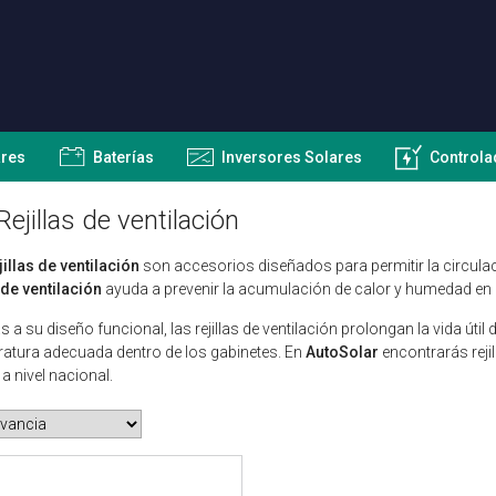
ares
Baterías
Inversores Solares
Controla
Rejillas de ventilación
jillas de ventilación
son accesorios diseñados para permitir la circulaci
a de ventilación
ayuda a prevenir la acumulación de calor y humedad en el
s a su diseño funcional, las rejillas de ventilación prolongan la vida út
atura adecuada dentro de los gabinetes. En
AutoSolar
encontrarás rejil
 a nivel nacional.