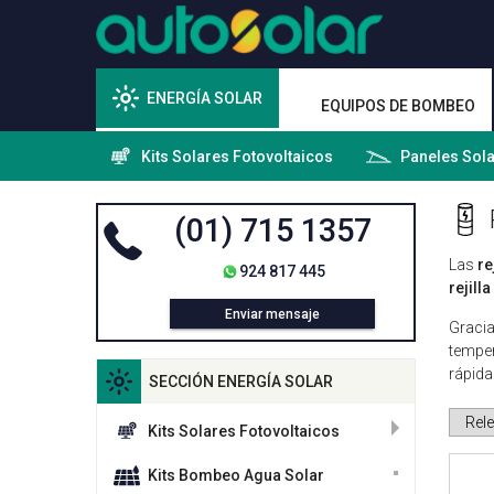
ENERGÍA SOLAR
EQUIPOS DE BOMBEO
Kits Solares Fotovoltaicos
Paneles Sol
(01) 715 1357
Las
re
924 817 445
rejill
Enviar mensaje
Gracia
temper
rápida
SECCIÓN ENERGÍA SOLAR
Kits Solares Fotovoltaicos
Kits Bombeo Agua Solar