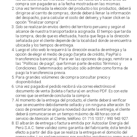
compra son pagaderas a la fecha mostrada en las mismas.
Una vez terminada la elección del producto o los productos, deberá
dirigirse al carrito de compras, donde deberá llenar la información
del despacho, para calcular el costo del delivery, y hacer click en la
opción “finalizar compra”.
Solo se realizarán envíos dentro del territorio peruano y según el
alcance de nuestra transportadora asignada. El tiempo que tarda
la compra, desde que es efectuada, hasta que llega a la dirección
señalada por el cliente depende de la localidad donde se encuentra
ubicada y los tiempos de entrega.
Luego el sitio web le requerirá la dirección exacta de entrega y la
opción de elegir el medio de pago (tarjeta de crédito, PayPal o
transferencia bancaria). Para ver las opciones de pago, remitirse a
las “Políticas de pago”, que forman parte de estos Términos y
Condiciones. Determinados artículos sólo admiten como forma de
pago la transferencia previa.
Para grandes volúmenes de compra consultar precio y
disponibilidad.
Una vez pagado el pedido recibirá vía correo electrónico el
documento de venta (boleta o factura) en archivo PDF. Es con este
correo que se entiende concluida la compra.
Al momento de la entrega del producto, el cliente deberá verificar
que se encuentre debidamente sellado y sin ninguna alteración. En
caso de presentarse alguna novedad durante la entrega, el cliente
deberá comunicarse en un tiempo máximo de 48 horas con el
servicio de Atención al Cliente, teléfono: 01 715 1357 / 993 943 927.
El albarán de entrega o factura emitida por Autosolar Energía del
Perú S.A.C. tiene validez como garantía del fabricante, ésta tendrá
efecto a partir del día que se realiza la entrega en el domicilio del
comprador. Las reclamaciones por posibles incidencias como que el