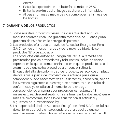
directa.
Evitar la exposición de las baterías a más de 25ºC.
Evitar la proximidad al fuego o sustancias inflamables.
Al pasar un mes y medio de vida comprobar la firmeza de
los bornes.
7. GARANTÍA DE LOS PRODUCTOS
Todos nuestros productos tienen una garantía de 1 año. Los
módulos solares tienen una garantía mecánica de 10 años y una
garantía de 25 años en la entrega de potencia.
Los productos ofertados a través de Autosolar Energía del Perú
S.A.C. son de primeras marcas y de la mejor calidad. No son
productos "B" o de exposición.
Los productos que Autosolar Energía del Perú S.A.C oferta son
precintados por los proveedores y fabricantes, salvo indicación
expresa, en la que se comunicaría al cliente que el producto ha sido
examinado o que se ha procedido a un control rutinario.
En caso de falta de conformidad del producto, se reconoce un plazo
de dos años a partir del momento de la entrega para que el
comprador pueda hacer efectivos sus derechos, ahora bien, sólo en
los 6 meses siguientes a la entrega se presumirá que la falta de
conformidad ya existía en el momento de la entrega,
correspondiendo al comprador probar, en los restantes 18
meses(esto es, desde el séptimo hasta finalizar los dos años) que el
bien era no conforme, todo ello de acuerdo con el artículo 9 y
siguientes de la mencionada ley.
La responsabilidad de Autosolar Energía del Perú S.A.C por faltas
de conformidad del bien se extenderá para aquellas que se
manifiesten en un plazo de dos años desde la entrega del bien. El