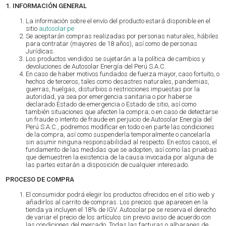
1. INFORMACIÓN GENERAL
La información sobre el envío del producto estará disponible en el
sitio
autosolar.pe
Se aceptarán compras realizadas por personas naturales, hábiles
para contratar (mayores de 18 años), así como de personas
Jurídicas.
Los productos vendidos se sujetarán a la política de cambios y
devoluciones de Autosolar Energía del Perú S.A.C.
En caso de haber motivos fundados de fuerza mayor, caso fortuito, o
hechos de terceros, tales como desastres naturales, pandemias,
guerras, huelgas, disturbios o restricciones impuestas por la
autoridad, ya sea por emergencia sanitaria o por haberse
declarado Estado de emergencia o Estado de sitio, así como
también situaciones que afecten la compra; o en caso de detectarse
un fraude o intento de fraude en perjuicio de Autosolar Energía del
Perú S.A.C., podremos modificar en todo o en parte las condiciones
de la compra, así como suspenderla temporalmente o cancelarla
sin asumir ninguna responsabilidad al respecto. En estos casos, el
fundamento de las medidas que se adopten, así como las pruebas
que demuestren la existencia de la causa invocada por alguna de
las partes estarán a disposición de cualquier interesado.
PROCESO DE COMPRA
El consumidor podrá elegir los productos ofrecidos en el sitio web y
añadirlos al carrito de compras. Los precios que aparecen en la
tienda ya incluyen el 18% de IGV. Autosolar.pe se reserva el derecho
de variar el precio de los artículos sin previo aviso de acuerdo con
las condiciones del mercado. Todas las facturas o albaranes de