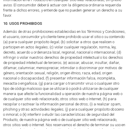
aviso. El consumidor deberá actuar con la diligencia ordinaria requerida
frente a dichos errores, y entiende que no pueden generar un derecho a su
favor.
10. USOS PROHIBIDOS
Además de otras prohibiciones establecidas en los Términos y Condiciones,
el usuario, consumidor y/o cliente tiene prohibido usar el sitio o su contenido:
(a) para cualquier propósito ilegal; (b) solicitar a otros que realicen o
participen en actos ilegales; (c) violar cualquier regulación, norma, ley,
decreto, acuerdo u ordenanza local, regional, nacional o internacional; (d)
infringir o violar nuestros derechos de propiedad intelectual o los derechos
de propiedad intelectual de terceros; (e) acosar, abusar, insultar, dañar,
difamar, calumniar, menospreciar, intimidar o discriminar por motivos de
género, orientación sexual, religión, origen étnico, raza, edad, origen
nacional o discapacidad; (f) presentar información falsa, incompleta,
inexacta o engañosa; (g) para cargar o transmitir virus o cualquier otro
tipo de código malicioso que se utilizará o podrá utilizarse de cualquier
manera que afecte la funcionalidad u operación de nuestra página web o
de cualquier sitio web relacionado, otros sitios web o Internet; (h) para
recopilar o rastrear la información personal de otros; (i) a realizar spam,
phishing y otras actividades ilegales; (j) para cualquier propósito obsceno
o inmoral; o (k) interferir o eludir las características de seguridad del
Producto, de nuestra página web o de cualquier sitio web relacionado,
otros sitios web o Internet. Nos reservamos el derecho de terminar su uso en