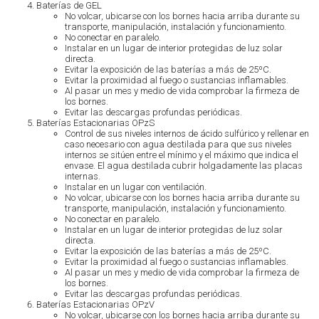
Baterías de GEL
No volcar, ubicarse con los bornes hacia arriba durante su
transporte, manipulación, instalación y funcionamiento.
No conectar en paralelo.
Instalar en un lugar de interior protegidas de luz solar
directa.
Evitar la exposición de las baterías a más de 25ºC.
Evitar la proximidad al fuego o sustancias inflamables.
Al pasar un mes y medio de vida comprobar la firmeza de
los bornes.
Evitar las descargas profundas periódicas.
Baterías Estacionarias OPzS
Control de sus niveles internos de ácido sulfúrico y rellenar en
caso necesario con agua destilada para que sus niveles
internos se sitúen entre el mínimo y el máximo que indica el
envase. El agua destilada cubrir holgadamente las placas
internas.
Instalar en un lugar con ventilación.
No volcar, ubicarse con los bornes hacia arriba durante su
transporte, manipulación, instalación y funcionamiento.
No conectar en paralelo.
Instalar en un lugar de interior protegidas de luz solar
directa.
Evitar la exposición de las baterías a más de 25ºC.
Evitar la proximidad al fuego o sustancias inflamables.
Al pasar un mes y medio de vida comprobar la firmeza de
los bornes.
Evitar las descargas profundas periódicas.
Baterías Estacionarias OPzV
No volcar, ubicarse con los bornes hacia arriba durante su