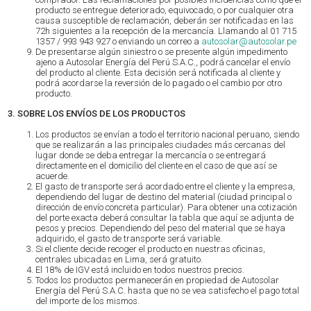
producto se entregue deteriorado, equivocado, o por cualquier otra
causa susceptible de reclamación, deberán ser notificadas en las
72h siguientes a la recepción de la mercancía. Llamando al 01 715
1357 / 993 943 927 o enviando un correo a
autosolar@autosolar.pe
De presentarse algún siniestro o se presente algún impedimento
ajeno a Autosolar Energía del Perú S.A.C., podrá cancelar el envío
del producto al cliente. Esta decisión será notificada al cliente y
podrá acordarse la reversión de lo pagado o el cambio por otro
producto.
3. SOBRE LOS ENVÍOS DE LOS PRODUCTOS
Los productos se envían a todo el territorio nacional peruano, siendo
que se realizarán a las principales ciudades más cercanas del
lugar donde se deba entregar la mercancía o se entregará
directamente en el domicilio del cliente en el caso de que así se
acuerde.
El gasto de transporte será acordado entre el cliente y la empresa,
dependiendo del lugar de destino del material (ciudad principal o
dirección de envío concreta particular). Para obtener una cotización
del porte exacta deberá consultar la tabla que aquí se adjunta de
pesos y precios. Dependiendo del peso del material que se haya
adquirido, el gasto de transporte será variable.
Si el cliente decide recoger el producto en nuestras oficinas,
centrales ubicadas en Lima, será gratuito.
El 18% de IGV está incluido en todos nuestros precios.
Todos los productos permanecerán en propiedad de Autosolar
Energía del Perú S.A.C. hasta que no se vea satisfecho el pago total
del importe de los mismos.