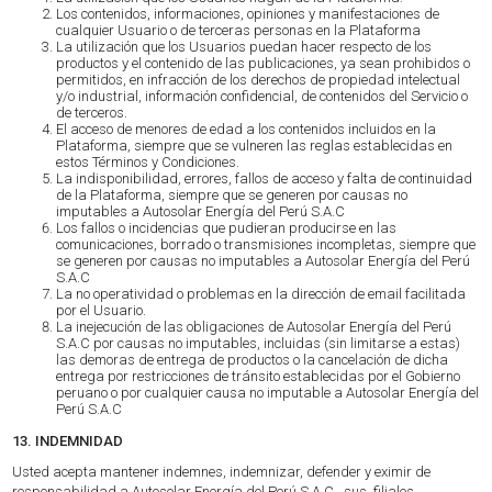
Los contenidos, informaciones, opiniones y manifestaciones de
cualquier Usuario o de terceras personas en la Plataforma
La utilización que los Usuarios puedan hacer respecto de los
productos y el contenido de las publicaciones, ya sean prohibidos o
permitidos, en infracción de los derechos de propiedad intelectual
y/o industrial, información confidencial, de contenidos del Servicio o
de terceros.
El acceso de menores de edad a los contenidos incluidos en la
Plataforma, siempre que se vulneren las reglas establecidas en
estos Términos y Condiciones.
La indisponibilidad, errores, fallos de acceso y falta de continuidad
de la Plataforma, siempre que se generen por causas no
imputables a Autosolar Energía del Perú S.A.C
Los fallos o incidencias que pudieran producirse en las
comunicaciones, borrado o transmisiones incompletas, siempre que
se generen por causas no imputables a Autosolar Energía del Perú
S.A.C
La no operatividad o problemas en la dirección de email facilitada
por el Usuario.
La inejecución de las obligaciones de Autosolar Energía del Perú
S.A.C por causas no imputables, incluidas (sin limitarse a estas)
las demoras de entrega de productos o la cancelación de dicha
entrega por restricciones de tránsito establecidas por el Gobierno
peruano o por cualquier causa no imputable a Autosolar Energía del
Perú S.A.C
13. INDEMNIDAD
Usted acepta mantener indemnes, indemnizar, defender y eximir de
responsabilidad a Autosolar Energía del Perú S.A.C., sus filiales,