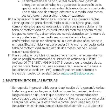
Le devolveremos el pago que realizó incluido el gasto de
entrega en caso de haberlo pagado, con la excepción de los
gastos adicionales resultantes de la elección por su parte de
una modalidad de entrega diferente a la modalidad menos
costosa de entrega ordinaria que ofrezcamos.
La reparación y sustitución se ajustarán a las siguientes reglas:
Serán gratuitas para el consumidor o usuario. Dicha gratuidad
comprenderá los gastos necesarios realizados para subsanar la
falta de conformidad de los productos del contrato, especialmente
los gastos de envío, así como los costes relacionados con la mano de
obra y materiales. El vendedor responderá a las faltas de
conformidad que se manifiesten en un plazo de dos años desde la
entrega. El consumidor y usuario deberá informar al vendedor de la
falta de conformidad en el plazo de dos meses desde que tuvo
conocimiento de ella.
Para cualquier posible incidencia o reclamación, le recomendamos
que se ponga en contacto con el Servicio de Atención al Cliente,
teléfono: 01 715 1357 / 993 943 927.Si tienes alguna queja o duda,
podrás contactarnos de lunes a viernes de nueve de la mañana a
las siete de la tarde (9h-19h). También puedes contactarnos a
través de nuestro correo electrónico
autosolar@autosolar.pe
.
6. MANTENIMIENTO DE LAS BATERIAS
Es requisito imprescindible para la aplicación de la garantía de las
baterías que estas hayan recibido un correcto mantenimiento a lo
largo de su vida útil, por lo que a parte de las recomendaciones
propias que puede especificar el fabricante en cada caso, Autosolar
Energía del Perú S.A.C. establece a continuación unas reglas de
funcionamiento mínimas que el cliente debe cumplir para asumir el