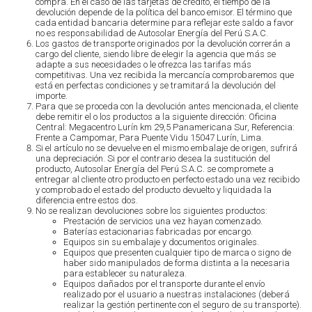
compra. En el caso de las tarjetas de crédito, el tiempo de la
devolución depende de la política del banco emisor. El término que
cada entidad bancaria determine para reflejar este saldo a favor
no es responsabilidad de Autosolar Energía del Perú S.A.C.
Los gastos de transporte originados por la devolución correrán a
cargo del cliente, siendo libre de elegir la agencia que más se
adapte a sus necesidades o le ofrezca las tarifas más
competitivas. Una vez recibida la mercancía comprobaremos que
está en perfectas condiciones y se tramitará la devolución del
importe.
Para que se proceda con la devolución antes mencionada, el cliente
debe remitir el o los productos a la siguiente dirección: Oficina
Central: Megacentro Lurín km 29,5 Panamericana Sur, Referencia:
Frente a Campomar, Para Puente Vidu 15047 Lurín, Lima.
Si el artículo no se devuelve en el mismo embalaje de origen, sufrirá
una depreciación. Si por el contrario desea la sustitución del
producto, Autosolar Energía del Perú S.A.C. se compromete a
entregar al cliente otro producto en perfecto estado una vez recibido
y comprobado el estado del producto devuelto y liquidada la
diferencia entre estos dos.
No se realizan devoluciones sobre los siguientes productos:
Prestación de servicios una vez hayan comenzado.
Baterías estacionarias fabricadas por encargo.
Equipos sin su embalaje y documentos originales.
Equipos que presenten cualquier tipo de marca o signo de
haber sido manipulados de forma distinta a la necesaria
para establecer su naturaleza.
Equipos dañados por el transporte durante el envío
realizado por el usuario a nuestras instalaciones (deberá
realizar la gestión pertinente con el seguro de su transporte).