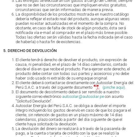
Las entregas se efectuarán con gastos a cargo del Cliente, siempre
que no se den las circunstancias que impliquen envíos gratuitos,
circunstancias que serán informadas de manera previa.
La disponibilidad de los productos mostrada en nuestro catálogo
debería reflejar el estado real del producto, aunque algunas veces
puedan no estar actualizadas en el momento de la compra. No
obstante, en caso de falta de stock de algún producto, ésta será
notificada vía e-mail al comprador en el plazo más breve posible.
Todas las ofertas serán válidas hasta la fecha indicada (en el caso
de haberla) o hasta fin de existencias.
5. DERECHO DE DEVOLUCIÓN
El cliente tendrá derecho de devolver el producto, sin expresión de
causa, ni penalidad, en el plazo de 14 días calendarios, contado
desde el día en que recibe el producto. Para ejercer este derecho, el
producto debe contar con todas sus partes y accesorios y no debe
haber sido usado ni extraído de su empaque original.
El cliente deberá contactarse directamente con Autosolar Energía del
Perú S.A.C. a través del siguiente documento
(pinche aquí)
.
El documento de desistimiento deberá ser remitido a nuestro
siguiente correo electrónico
autosolar@autosolar.pe
con asunto
"Solicitud Devolución".
Autosolar Energía del Perú S.A.C. se obliga a devolver el importe
íntegro incluyendo los gastos de envío en caso de que los pagara el
cliente, sin retención de gastos en un plazo máximo de 14 días
calendarios, plazo contado a partir del día siguiente de que el
cliente haya solicitado la devolución.
La devolución del dinero se realizará a través de la pasarela de
pago, a la cuenta o tarjeta de crédito con la que se realizó la