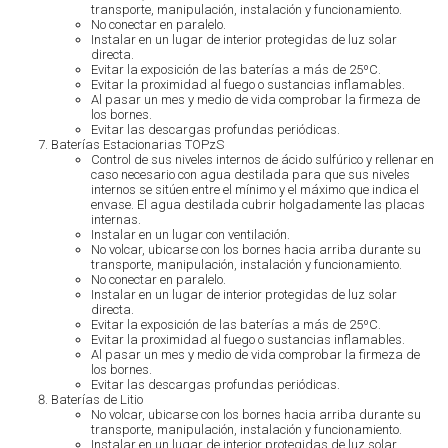
transporte, manipulación, instalación y funcionamiento.
No conectar en paralelo.
Instalar en un lugar de interior protegidas de luz solar
directa.
Evitar la exposición de las baterías a más de 25ºC.
Evitar la proximidad al fuego o sustancias inflamables.
Al pasar un mes y medio de vida comprobar la firmeza de
los bornes.
Evitar las descargas profundas periódicas.
Baterías Estacionarias TOPzS
Control de sus niveles internos de ácido sulfúrico y rellenar en
caso necesario con agua destilada para que sus niveles
internos se sitúen entre el mínimo y el máximo que indica el
envase. El agua destilada cubrir holgadamente las placas
internas.
Instalar en un lugar con ventilación.
No volcar, ubicarse con los bornes hacia arriba durante su
transporte, manipulación, instalación y funcionamiento.
No conectar en paralelo.
Instalar en un lugar de interior protegidas de luz solar
directa.
Evitar la exposición de las baterías a más de 25ºC.
Evitar la proximidad al fuego o sustancias inflamables.
Al pasar un mes y medio de vida comprobar la firmeza de
los bornes.
Evitar las descargas profundas periódicas.
Baterías de Litio
No volcar, ubicarse con los bornes hacia arriba durante su
transporte, manipulación, instalación y funcionamiento.
Instalar en un lugar de interior protegidas de luz solar