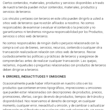
Ciertos contenidos, materiales, productos y servicios disponibles a través
de nuestra tienda pueden incluir contenidos, materiales, productos y
servicios de terceros.
Los vínculos y enlaces con terceros en este sitio pueden dirigirlo a usted a
sitios web de terceros que no están afiliados a nosotros. No somos
responsables de examinar o evaluar el contenido o la precisión y no
garantizamos ni tendremos ninguna responsabilidad por los Productos,
servicios o sitios web de terceros.
No somos responsables de ningún daño o perjuicio relacionado con la
compra o el uso de bienes, servicios, recursos, contenido o cualquier otra
transacción realizada en relación con sitios web de terceros. Revise
cuidadosamente las políticas y prácticas de terceros y asegúrese de
comprenderlas antes de realizar cualquier transacción. Las quejas,
reclamos, inquietudes o preguntas relacionadas con productos de terceros
deben dirigirse a terceros.
9. ERRORES, INEXACTITUDES Y OMISIONES
Ocasionalmente puede haber información en nuestro sitio o en los
productos que contienen errores tipográficos, imprecisiones u omisiones
que pueden estar relacionadas con descripciones de productos, precios,
promociones, ofertas, cargos de envío de productos, tiempos de tránsito y
disponibilidad. Nos reservamos el derecho de corregir, en cualquier
momento, cualquier error, inexactitud u omisión, y de cambiar o actualizar
información en el Producto o en cualquier sitio web relacionado, sin previo