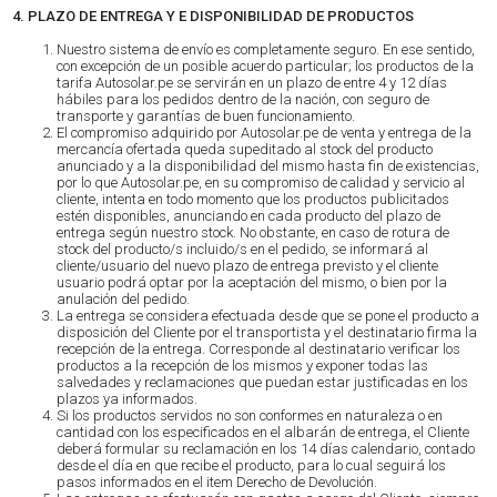
4. PLAZO DE ENTREGA Y E DISPONIBILIDAD DE PRODUCTOS
Nuestro sistema de envío es completamente seguro. En ese sentido,
con excepción de un posible acuerdo particular; los productos de la
tarifa Autosolar.pe se servirán en un plazo de entre 4 y 12 días
hábiles para los pedidos dentro de la nación, con seguro de
transporte y garantías de buen funcionamiento.
El compromiso adquirido por Autosolar.pe de venta y entrega de la
mercancía ofertada queda supeditado al stock del producto
anunciado y a la disponibilidad del mismo hasta fin de existencias,
por lo que Autosolar.pe, en su compromiso de calidad y servicio al
cliente, intenta en todo momento que los productos publicitados
estén disponibles, anunciando en cada producto del plazo de
entrega según nuestro stock. No obstante, en caso de rotura de
stock del producto/s incluido/s en el pedido, se informará al
cliente/usuario del nuevo plazo de entrega previsto y el cliente
usuario podrá optar por la aceptación del mismo, o bien por la
anulación del pedido.
La entrega se considera efectuada desde que se pone el producto a
disposición del Cliente por el transportista y el destinatario firma la
recepción de la entrega. Corresponde al destinatario verificar los
productos a la recepción de los mismos y exponer todas las
salvedades y reclamaciones que puedan estar justificadas en los
plazos ya informados.
Si los productos servidos no son conformes en naturaleza o en
cantidad con los especificados en el albarán de entrega, el Cliente
deberá formular su reclamación en los 14 días calendario, contado
desde el día en que recibe el producto, para lo cual seguirá los
pasos informados en el item Derecho de Devolución.