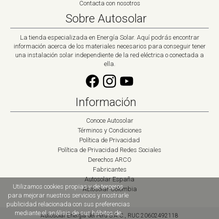
Contacta con nosotros
Sobre Autosolar
La tienda especializada en Energía Solar. Aquí podrás encontrar
información acerca de los materiales necesarios para conseguir tener
una instalación solar independiente de la red eléctrica o conectada a
ella.
Información
Conoce Autosolar
Términos y Condiciones
Política de Privacidad
Política de Privacidad Redes Sociales
Derechos ARCO
Fabricantes
Autosolar España
Utilizamos cookies propias y de terceros
Autosolar Colombia
para mejorar nuestros servicios y mostrarle
publicidad relacionada con sus preferencias
mediante el análisis de sus hábitos de
Autosolar Energía del Perú S.A.C., RUC 20602492118