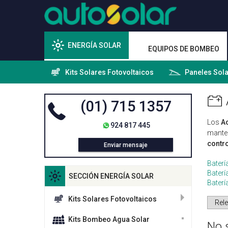
ENERGÍA SOLAR
EQUIPOS DE BOMBEO
Kits Solares Fotovoltaicos
Paneles Sol
(01) 715 1357
Los
A
924 817 445
manten
contro
Enviar mensaje
Bater
Baterí
SECCIÓN ENERGÍA SOLAR
Baterí
Kits Solares Fotovoltaicos
Kits Bombeo Agua Solar
No 