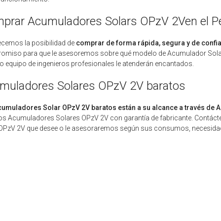
prar Acumuladores Solars OPzV 2Ven el P
ecemos la posibilidad de
comprar de forma rápida, segura y de conf
omiso para que le asesoremos sobre qué modelo de Acumulador Solar
o equipo de ingenieros profesionales le atenderán encantados.
muladores Solares OPzV 2V baratos
cumuladores Solar OPzV 2V baratos están a su alcance a través de A
os Acumuladores Solares OPzV 2V con garantía de fabricante. Contác
OPzV 2V que desee o le asesoraremos según sus consumos, necesidades