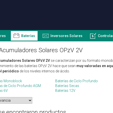
ares
Baterías
Inversores Solares
Controla
Acumuladores Solares OPzV 2V
cumuladores Solares OPzV 2V
se caracterizan por su formato monobloc
imiento de las baterías OPzV 2V hace que sean
muy valoradas en aque
l periódico
de los niveles internos de ácido.
ías Monoblock
Baterías de Ciclo Profundo
as de Ciclo Profundo AGM
Baterías Secas
as 6V
Baterías 12V
se encontraron productos.