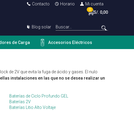
Contacto
Horario
Mi cuenta
0
S/. 0,00
Blog solar
dores de Carga
Accesorios Eléctricos
k de 2V que evita la fuga de ácido y gases. El nulo
llas instalaciones en las que no se desea realizar un
Baterías de Ciclo Profundo GEL
Baterías 2V
Baterías Litio Alto Voltaje