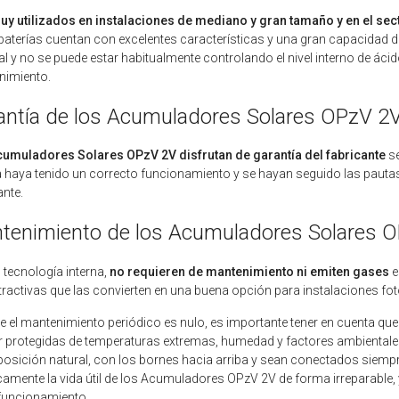
y utilizados en instalaciones de mediano y gran tamaño y en el sect
baterías cuentan con excelentes características y una gran capacidad 
al y no se puede estar habitualmente controlando el nivel interno de ácid
nimiento.
antía de los Acumuladores Solares OPzV 2
cumuladores Solares OPzV 2V disfrutan de garantía del fabricante
se
a haya tenido un correcto funcionamiento y se hayan seguido las pautas
ante.
tenimiento de los Acumuladores Solares 
 tecnología interna,
no requieren de mantenimiento ni emiten gases
e
ractivas que las convierten en una buena opción para instalaciones fo
 el mantenimiento periódico es nulo, es importante tener en cuenta que e
or protegidas de temperaturas extremas, humedad y factores ambiental
posición natural, con los bornes hacia arriba y sean conectados siempre
camente la vida útil de los Acumuladores OPzV 2V de forma irreparable,
funcionamiento.