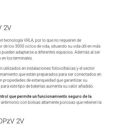
V 2V
n tecnología VRLA, por lo que no requieren de
 de los 3000 ciclos de vida, situando su vida útil en más
n pueden adaptarse a diferentes espacios. Además al ser
 en los terminales.
 utilizados en instalaciones fotovoltaicas y el sector
cenamiento que están preparados para ser conectados en
 propiedades de estanqueidad que garantizar su
 para este tipo de baterías aumenta su valor añadido.
ontrol que permite un funcionamiento seguro de la
 de antimonio con bolsas altamente porosas que retienen la
 OPzV 2V