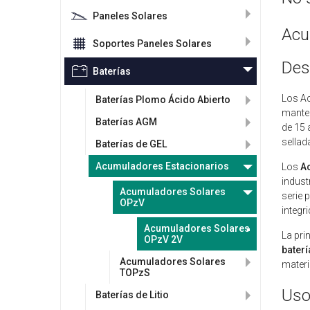
Paneles Solares
Acu
Soportes Paneles Solares
Des
Baterías
Los Ac
Baterías Plomo Ácido Abierto
manten
Baterías AGM
de 15 
sellad
Baterías de GEL
Acumuladores Estacionarios
Los
A
indust
Acumuladores Solares
serie 
OPzV
integr
Acumuladores Solares
La pri
OPzV 2V
baterí
Acumuladores Solares
materi
TOPzS
Uso
Baterías de Litio