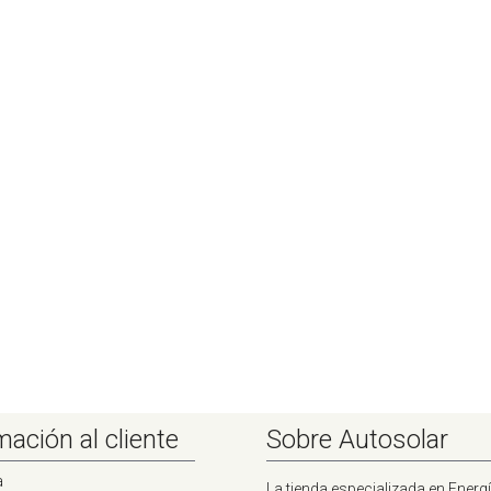
mación al cliente
Sobre Autosolar
a
La tienda especializada en Energí