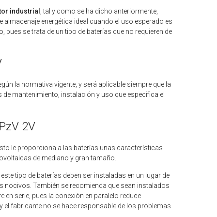
or industrial
, tal y como se ha dicho anteriormente,
de almacenaje energética ideal cuando el uso esperado es
o, pues se trata de un tipo de baterías que no requieren de
V
gún la normativa vigente, y será aplicable siempre que la
 de mantenimiento, instalación y uso que especifica el
OPzV 2V
sto le proporciona a las baterías unas características
tovoltaicas de mediano y gran tamaño.
ste tipo de baterías deben ser instaladas en un lugar de
es nocivos. También se recomienda que sean instalados
 en serie, pues la conexión en paralelo reduce
 y el fabricante no se hace responsable de los problemas