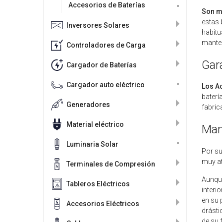
Accesorios de Baterías
Son mu
estas 
Inversores Solares
habitu
mante
Controladores de Carga
Gar
Cargador de Baterías
Cargador auto eléctrico
Los A
baterí
Generadores
fabric
Material eléctrico
Man
Luminaria Solar
Por su
muy at
Terminales de Compresión
Aunque
Tableros Eléctricos
interi
en su 
Accesorios Eléctricos
drásti
de su 