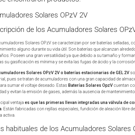
muladores Solares OPzV 2V
cripción de los Acumuladores Solares OPz
umuladores Solares OPzV se caracterizan por ser baterías selladas, co
imiento alguno durante su vida útil. Son baterías que alcanzan alrededor
años. Poseen una gran versatilidad ya que debido a su tamaño y forma
as su gasificación es mínima y se evita las fugas de ácido y la corrosión
cumuladores Solares OPzV 2V o baterías estacionarias de GEL 2V
son
rial, pues se tratan de acumuladores con una gran capacidad de alma
para sumar el voltaje deseado. Estas
Baterías Solares OpzV
cuentan con
idad y evitan la emisión de gases, además la ausencia de mantenimiento
ncipal ventaja
es que las primeras llevan integradas una válvula de c
a
. Están fabricadas con rejillas especiales, fundición de aleación libre
a activa.
s habituales de los Acumuladores Solares