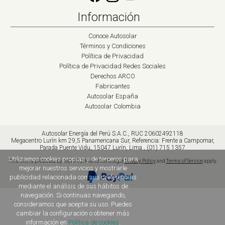
Información
Conoce Autosolar
Términos y Condiciones
Política de Privacidad
Política de Privacidad Redes Sociales
Derechos ARCO
Fabricantes
Autosolar España
Autosolar Colombia
Autosolar Energía del Perú S.A.C., RUC 20602492118
Megacentro Lurín km 29,5 Panamericana Sur
,
Referencia: Frente a Campomar,
Parada Puente Vidu,
15047
Lurín, Lima
,
(01) 715 1357
Utilizamos cookies propias y de terceros para
This site is protected by reCAPTCHA and the Google
Privacy Policy
and
Terms of Service
apply.
mejorar nuestros servicios y mostrarle
publicidad relacionada con sus preferencias
mediante el análisis de sus hábitos de
navegación. Si continuas navegando,
consideramos que acepta su uso. Puedes
cambiar la configuración o obtener más
información en
Política de cookies
.