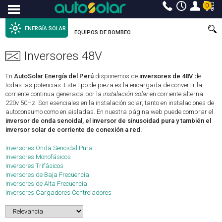
0
Menu
ENERGÍA SOLAR
EQUIPOS DE BOMBEO
Inversores 48V
En
AutoSolar Energía del Perú
disponemos de
inversores de 48V
de
todas las potencias. Este tipo de pieza es la encargada de convertir la
corriente continua generada por la
instalación solar
en corriente alterna
220v 50Hz. Son esenciales en la instalación solar, tanto en instalaciones de
autoconsumo como en aisladas. En nuestra página web puede comprar el
inversor de onda senoidal, el inversor de sinusoidad pura y también el
inversor solar de corriente de conexión a red.
Inversores Onda Senoidal Pura
Inversores Monofásicos
Inversores Trifásicos
Inversores de Baja Frecuencia
Inversores de Alta Frecuencia
Inversores Cargadores Controladores