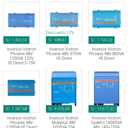
Descuento 13%
S/. 1.460,53
S/. 488,47
S/. 1.194,23
Inversor Victron
Inversor Victron
Inversor Victron
Phoenix 48V
Phoenix 48V 375VA
Phoenix 48V 800VA
1200VA 120V
VE.Direct
VE.Direct
VE.Direct 5-15R
S/. 1.387,88
S/. 4.976,99
S/. 13.617,32
Inversor Victron
Inversor Victron
Inversor Victron
Phoenix 48V
Multiplus 48V
Quattro 10000VA
1200VA VE.Direct
5000VA 70A
48V 140+100A