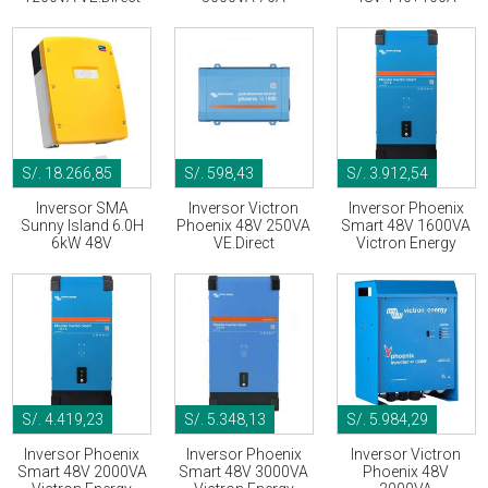
S/. 18.266,85
S/. 598,43
S/. 3.912,54
Inversor SMA
Inversor Victron
Inversor Phoenix
Sunny Island 6.0H
Phoenix 48V 250VA
Smart 48V 1600VA
6kW 48V
VE.Direct
Victron Energy
S/. 4.419,23
S/. 5.348,13
S/. 5.984,29
Inversor Phoenix
Inversor Phoenix
Inversor Victron
Smart 48V 2000VA
Smart 48V 3000VA
Phoenix 48V