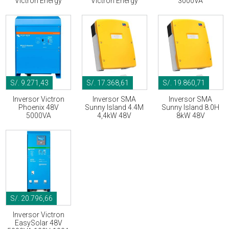
Victron Energy
Victron Energy
3000VA
S/. 9.271,43
S/. 17.368,61
S/. 19.860,71
Inversor Victron
Inversor SMA
Inversor SMA
Phoenix 48V
Sunny Island 4.4M
Sunny Island 8.0H
5000VA
4,4kW 48V
8kW 48V
S/. 20.796,66
Inversor Victron
EasySolar 48V