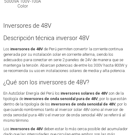
5000VA 100V-100A
Color
Inversores de 48V
Descripción técnica inversor 48V
Los
inversores de 48V
de Perú permiten convertir la corriente continua
generada por su instalación solar en corriente alterna, siendo los
adecuados para conectar en serie 2 paneles de 24V de manera que se
mantenga la tensión. Abarcan potencias de entre los 300V hasta 800W y
se recomienda su uso en instalaciones solares de media y alta potencia.
¿Qué son los inversores de 48V?
En AutoSolar Energía del Perú los
inversores solares de 48V
son de la
tipología de
inversores de onda senoidal pura de 48V
, por lo que están
dentro de la tipología de los
inversores de onda senoidal de 48V
, por lo
que cuando nombremos tanto al inversor solar 48V como al inversor de
onda senoidal pura 48V o el inversor de onda senoidal 48V se referirá al
mismo término.
Los
inversores de 48V
deben estar lo más cerca posible del acumulador
dado que las intensidades que circulan entre ambos son las más