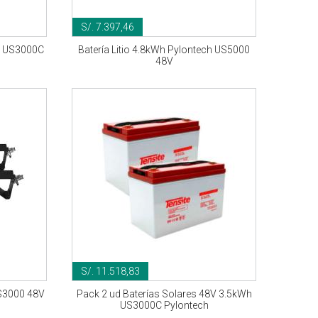
S/. 7.397,46
ch US3000C
Batería Litio 4.8kWh Pylontech US5000
48V
S/. 11.518,83
S3000 48V
Pack 2 ud Baterías Solares 48V 3.5kWh
US3000C Pylontech