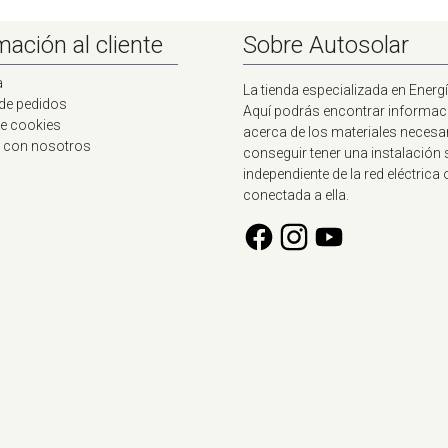
mación al cliente
Sobre Autosolar
a
La tienda especializada en Energí
 de pedidos
Aquí podrás encontrar informac
de cookies
acerca de los materiales necesa
 con nosotros
conseguir tener una instalación 
independiente de la red eléctrica 
conectada a ella.