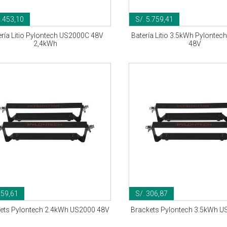
4.453,10
S/. 5.759,41
ería Litio Pylontech US2000C 48V
Batería Litio 3.5kWh Pylonte
2,4kWh
48V
159,61
S/. 306,87
ets Pylontech 2.4kWh US2000 48V
Brackets Pylontech 3.5kWh U