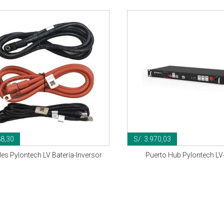
88,30
S/. 3.970,03
es Pylontech LV Batería-Inversor
Puerto Hub Pylontech L