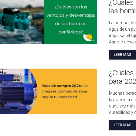
¿Cuáles 
las bomb
La bomba de a
agua de un pu
impulsar el líq
Aquello genera
LEER MAS
¿Cuáles
para 20
Muchas perso
la potencia o 
cada vez más 
durabilidad y c
LEER MAS