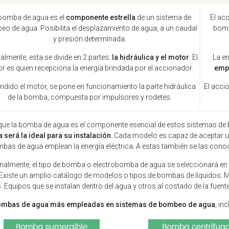
bomba de agua es el
componente estrella
de un sistema de
El acc
o de agua. Posibilita el desplazamiento de agua, a un caudal
bomb
y presión determinada.
almente, esta se divide en 2 partes:
la hidráulica y el motor
. El
La en
r es quien recepciona la energía brindada por el accionador.
empl
ndido el motor, se pone en funcionamiento la parte hidráulica
El acci
de la bomba, compuesta por impulsores y rodetes.
ue la bomba de agua es el componente esencial de estos sistemas de 
será la ideal para su instalación
. Cada modelo es capaz de aceptar un
bas de agua emplean la energía eléctrica. A estas también se las co
nalmente, el tipo de bomba o electrobomba de agua se seleccionará en fu
Existe un amplio catálogo de modelos o tipos de bombas de líquidos. 
. Equipos que se instalan dentro del agua y otros al costado de la fuent
ombas de agua más empleadas en sistemas de bombeo de agua
, in