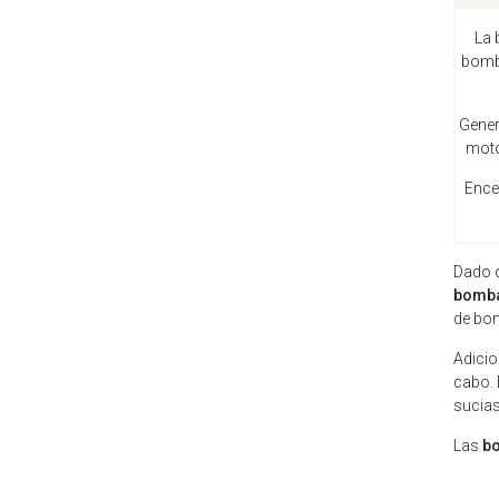
La 
bombe
Gener
moto
Ence
Dado q
bomba 
de bom
Adicio
cabo. 
sucias
Las
b