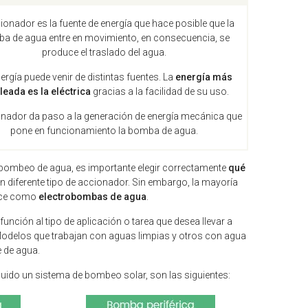
ionador es la fuente de energía que hace posible que la
a de agua entre en movimiento, en consecuencia, se
produce el traslado del agua.
ergía puede venir de distintas fuentes. La
energía más
eada es la eléctrica
gracias a la facilidad de su uso.
onador da paso a la generación de energía mecánica que
pone en funcionamiento la bomba de agua.
bombeo de agua, es importante elegir correctamente
qué
 diferente tipo de accionador. Sin embargo, la mayoría
noce como
electrobombas de agua
.
nción al tipo de aplicación o tarea que desea llevar a
Modelos que trabajan con aguas limpias y otros con agua
e de agua.
cluido un sistema de bombeo solar, son las siguientes: