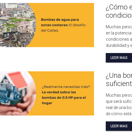
¿Cómo e
condicio
Muchas perso
en la potencia
condiciones a
durabilidad y 
LEER MAS
¿Una bo
suficien
Muchas perso
que será sufic
real de una b
de cómo está d
LEER MAS