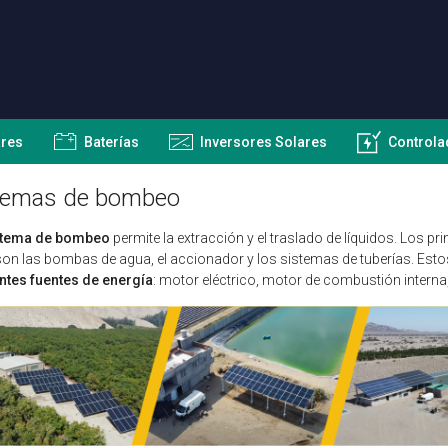
ares
Baterías
Inversores Solares
Controla
temas de bombeo
stema de bombeo
permite la extracción y el traslado de líquidos. Los
on las bombas de agua, el accionador y los sistemas de tuberías. E
ntes fuentes de energía
: motor eléctrico, motor de combustión interna