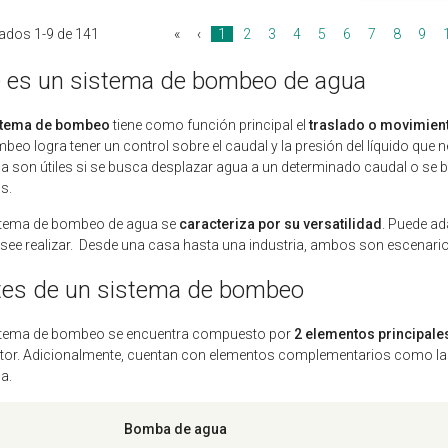
ados 1-9 de 141
«
‹
1
2
3
4
5
6
7
8
9
 es un sistema de bombeo de agua
stema de bombeo
tiene como función principal el
traslado o movimient
beo logra tener un control sobre el caudal y la presión del líquido qu
a son útiles si se busca desplazar agua a un determinado caudal o se b
os.
stema de bombeo de agua se
caracteriza por su versatilidad
. Puede ad
see realizar. Desde una casa hasta una industria, ambos son escenarios
tes de un sistema de bombeo
stema de bombeo se encuentra compuesto por
2 elementos principale
or. Adicionalmente, cuentan con elementos complementarios como las 
ua.
Bomba de agua