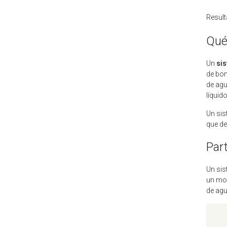
Result
Qué
Un
si
de bom
de agu
líquid
Un si
que de
Par
Un si
un mot
de ag