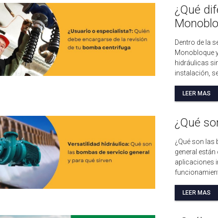
¿Qué dif
Monobloq
Dentro de la s
Monobloque y 
hidráulicas si
instalación, s
LEER MAS
¿Qué son
¿Qué son las 
general están
aplicaciones i
funcionamient
LEER MAS