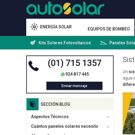
ENERGÍA SOLAR
EQUIPOS DE BOMBEO
Kits Solares Fotovoltaicos
Paneles Sol
Sis
(01) 715 1357
Un
si
924 817 445
agua s
difere
Enviar mensaje
SECCIÓN BLOG
Aspectos Técnicos
Cuántos paneles solares necesito